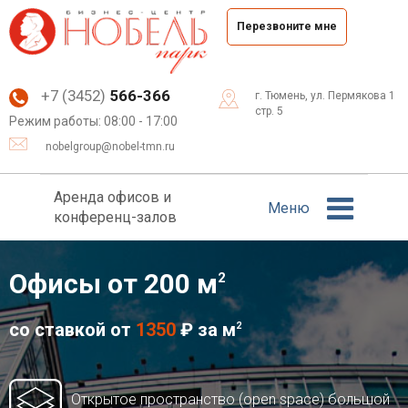
Перезвоните мне
+7 (3452)
566-366
г. Тюмень, ул. Пермякова 1
стр. 5
Режим работы: 08:00 - 17:00
nobelgroup@nobel-tmn.ru
Аренда офисов и
Меню
конференц-залов
Офисы от
200
м
2
со ставкой от
1350
₽ за м
2
Открытое пространство (open space) большой